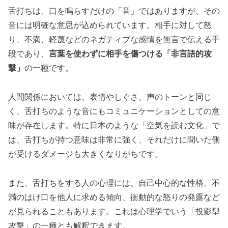
舌打ちは、口を鳴らすだけの「音」ではありますが、その
音には明確な意思が込められています。相手に対して怒
り、不満、軽蔑などのネガティブな感情を無言で伝える手
段であり、
言葉を使わずに相手を傷つける「非言語的攻
撃」
の一種です。
人間関係においては、表情やしぐさ、声のトーンと同じ
く、舌打ちのような音にもコミュニケーションとしての意
味が存在します。特に日本のような「空気を読む文化」で
は、舌打ちが持つ意味は非常に強く、それだけに聞いた側
が受けるダメージも大きくなりがちです。
また、舌打ちをする人の心理には、自己中心的な性格、不
満のはけ口を他人に求める傾向、衝動的な怒りの発露など
が見られることもあります。これは心理学でいう「投影型
攻撃」の一種とも解釈できます。