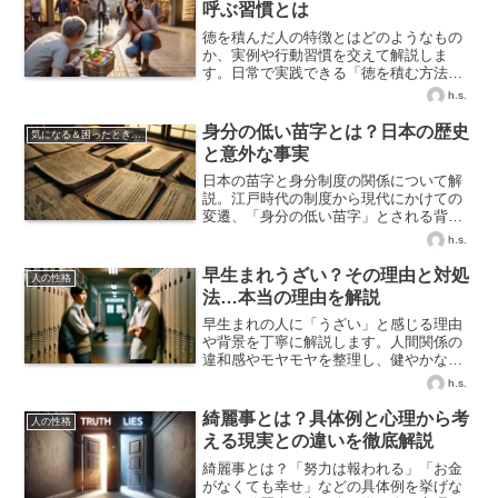
呼ぶ習慣とは
徳を積んだ人の特徴とはどのようなもの
か、実例や行動習慣を交えて解説しま
す。日常で実践できる「徳を積む方法」
もあわせてご紹介します。
h.s.
身分の低い苗字とは？日本の歴史
気になる＆困ったときの知識
と意外な事実
日本の苗字と身分制度の関係について解
説。江戸時代の制度から現代にかけての
変遷、「身分の低い苗字」とされる背景
や偏見について詳しく説明します。
h.s.
早生まれうざい？その理由と対処
人の性格
法…本当の理由を解説
早生まれの人に「うざい」と感じる理由
や背景を丁寧に解説します。人間関係の
違和感やモヤモヤを整理し、健やかな付
き合い方のヒントをお届けします。
h.s.
綺麗事とは？具体例と心理から考
人の性格
える現実との違いを徹底解説
綺麗事とは？「努力は報われる」「お金
がなくても幸せ」などの具体例を挙げな