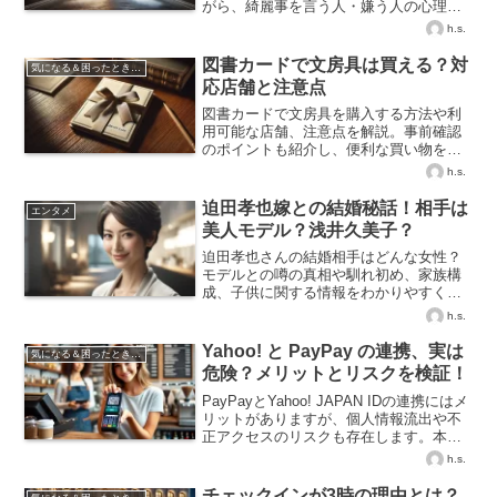
がら、綺麗事を言う人・嫌う人の心理、
理想と現実のバランスを解説！
h.s.
図書カードで文房具は買える？対
気になる＆困ったときの知識
応店舗と注意点
図書カードで文房具を購入する方法や利
用可能な店舗、注意点を解説。事前確認
のポイントも紹介し、便利な買い物をサ
ポートします。
h.s.
迫田孝也嫁との結婚秘話！相手は
エンタメ
美人モデル？浅井久美子？
迫田孝也さんの結婚相手はどんな女性？
モデルとの噂の真相や馴れ初め、家族構
成、子供に関する情報をわかりやすく解
説します。
h.s.
Yahoo! と PayPay の連携、実は
気になる＆困ったときの知識
危険？メリットとリスクを検証！
PayPayとYahoo! JAPAN IDの連携にはメ
リットがありますが、個人情報流出や不
正アクセスのリスクも存在します。本記
事では、連携の危険性や安全対策、解除
h.s.
方法まで詳しく解説。連携を迷っている
方はぜひ参考にしてください！
チェックインが3時の理由とは？