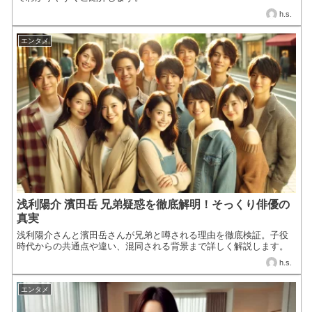
h.s.
エンタメ
浅利陽介 濱田岳 兄弟疑惑を徹底解明！そっくり俳優の
真実
浅利陽介さんと濱田岳さんが兄弟と噂される理由を徹底検証。子役
時代からの共通点や違い、混同される背景まで詳しく解説します。
h.s.
エンタメ