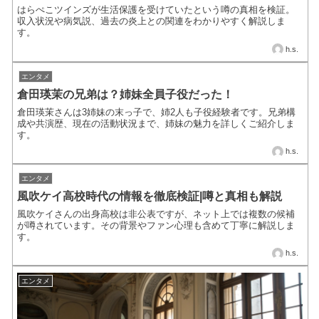
はらぺこツインズが生活保護を受けていたという噂の真相を検証。
収入状況や病気説、過去の炎上との関連をわかりやすく解説しま
す。
h.s.
エンタメ
倉田瑛茉の兄弟は？姉妹全員子役だった！
倉田瑛茉さんは3姉妹の末っ子で、姉2人も子役経験者です。兄弟構
成や共演歴、現在の活動状況まで、姉妹の魅力を詳しくご紹介しま
す。
h.s.
エンタメ
風吹ケイ高校時代の情報を徹底検証|噂と真相も解説
風吹ケイさんの出身高校は非公表ですが、ネット上では複数の候補
が噂されています。その背景やファン心理も含めて丁寧に解説しま
す。
h.s.
エンタメ