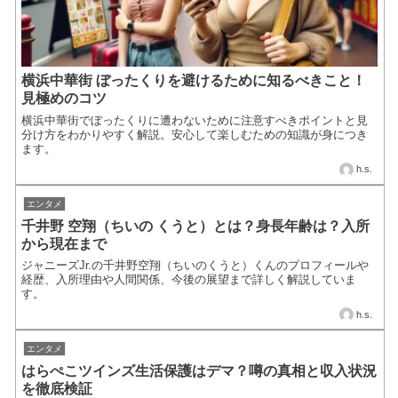
横浜中華街 ぼったくりを避けるために知るべきこと！
見極めのコツ
横浜中華街でぼったくりに遭わないために注意すべきポイントと見
分け方をわかりやすく解説。安心して楽しむための知識が身につき
ます。
h.s.
エンタメ
千井野 空翔（ちいの くうと）とは？身長年齢は？入所
から現在まで
ジャニーズJr.の千井野空翔（ちいのくうと）くんのプロフィールや
経歴、入所理由や人間関係、今後の展望まで詳しく解説していま
す。
h.s.
エンタメ
はらぺこツインズ生活保護はデマ？噂の真相と収入状況
を徹底検証