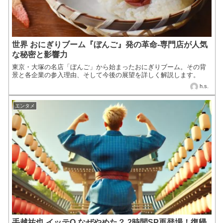
世界 おにぎりブーム『ぼんご』発の革命-専門店が人気
な秘密と影響力
東京・大塚の名店「ぼんご」から始まったおにぎりブーム。その背
景と各企業の参入理由、そして今後の展望を詳しく解説します。
h.s.
エンタメ
手越祐也 イッテQ なぜやめた？ 2時間SP再登場！復帰