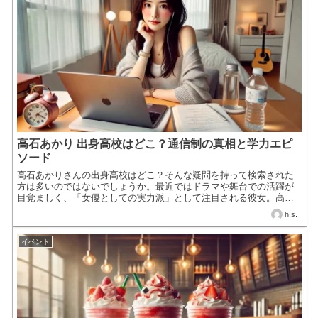
高石あかり 出身高校はどこ？通信制の真相と学力エピ
ソード
高石あかりさんの出身高校はどこ？そんな疑問を持って検索された
方は多いのではないでしょうか。最近ではドラマや舞台での活躍が
目覚ましく、「女優としての実力派」として注目される彼女。高校
時代にはすでに芸能活動をスタートしており、学業との両立がど
h.s.
の...
イベント