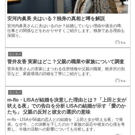
安河内眞美 夫はいる？独身の真相と噂を解説
安河内眞美さんに夫はいるのか？結婚していない理由や過去の噂、
仕事との関係などをわかりやすくご紹介します。独身である理由も
深掘り。
h.s.
エンタメ
菅井友香 実家はどこ？父親の職業や家族について調査
菅井友香さんの実家にまつわる住所情報や父親の職業、軽井沢の別
荘など、家庭環境の詳細を丁寧にご紹介します。
h.s.
エンタメ
m-flo・LISAが結婚を決意した理由とは？「上田と女が
吠える夜」での告白を分析 LISAの結婚が示す「愛のか
たち」 父親の反対と彼女の選択の意味
m-flo・LISAが56歳の恋人との結婚を「上田と女が吠える夜」で発
表。なぜ今、この決断を下したのか？家族の反応や彼女の心境を考
察し、今後の活動への影響についても分析します。