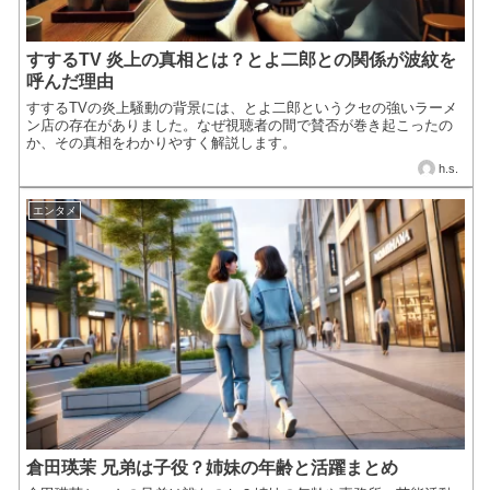
すするTV 炎上の真相とは？とよ二郎との関係が波紋を
呼んだ理由
すするTVの炎上騒動の背景には、とよ二郎というクセの強いラーメ
ン店の存在がありました。なぜ視聴者の間で賛否が巻き起こったの
か、その真相をわかりやすく解説します。
h.s.
エンタメ
倉田瑛茉 兄弟は子役？姉妹の年齢と活躍まとめ