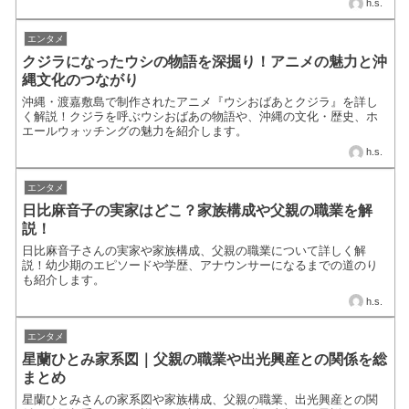
h.s.
エンタメ
クジラになったウシの物語を深掘り！アニメの魅力と沖
縄文化のつながり
沖縄・渡嘉敷島で制作されたアニメ『ウシおばあとクジラ』を詳し
く解説！クジラを呼ぶウシおばあの物語や、沖縄の文化・歴史、ホ
エールウォッチングの魅力を紹介します。
h.s.
エンタメ
日比麻音子の実家はどこ？家族構成や父親の職業を解
説！
日比麻音子さんの実家や家族構成、父親の職業について詳しく解
説！幼少期のエピソードや学歴、アナウンサーになるまでの道のり
も紹介します。
h.s.
エンタメ
星蘭ひとみ家系図｜父親の職業や出光興産との関係を総
まとめ
星蘭ひとみさんの家系図や家族構成、父親の職業、出光興産との関