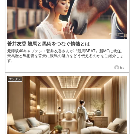
菅井友香 競馬と馬術をつなぐ情熱とは
元欅坂46キャプテン・菅井友香さんが『競馬BEAT』新MCに就任。
乗馬歴と馬術愛を背景に競馬の魅力をどう伝えるのかをご紹介しま
す。
h.s.
エンタメ