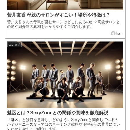
菅井友香 母親のサロンがすごい！場所や特徴は？
菅井友香さんの母親が営むサロンはどこにあるのか？高級サロンと
の噂や紹介制の真相をわかりやすくご紹介します。
h.s.
エンタメ
魅区とは？SexyZoneとの関係や意味を徹底解説
「魅区」とは何を意味し、どのようにSexyZoneと関係しているの
か？ジャニーズならではのネーミング戦略や漢字表記の背景につい
てわかりやすくご紹介します。