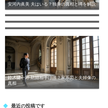
安河内眞美 夫はいる？独身の真相と噂を解説
池の平ホテル事件の真相！ 訳あり部屋の噂と
怪奇現象とは？
防カビくん煙剤が使えないお風呂とは？注意
すべき浴室の特徴
キャンテとは？建築で使われる片持ち構造を
少しオタクな徹底解説
鈴木健一郎 結婚相手は誰？家系図と夫婦像の
真相
最近の投稿です