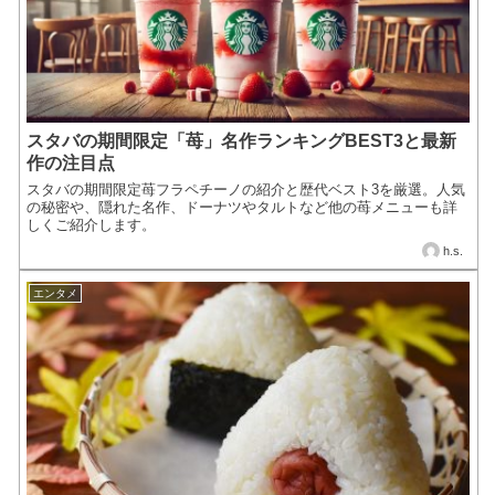
スタバの期間限定「苺」名作ランキングBEST3と最新
作の注目点
スタバの期間限定苺フラペチーノの紹介と歴代ベスト3を厳選。人気
の秘密や、隠れた名作、ドーナツやタルトなど他の苺メニューも詳
しくご紹介します。
h.s.
エンタメ