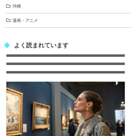
沖縄
漫画・アニメ
レターパックは速達扱いになる？通常郵便よ
よく読まれています
り早く届けるコツ！
山賀琴子 実家の家族構成やお金持ちエピソー
ドを徹底解説
星蘭ひとみ家系図｜父親の職業や出光興産と
の関係を総まとめ