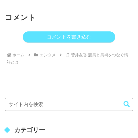
コメント
コメントを書き込む
ホーム
エンタメ
菅井友香 競馬と馬術をつなぐ情
熱とは
カテゴリー