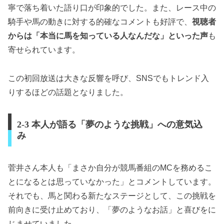
寧で落ち着いた語り口が印象的でした。また、レース中の
騎手や馬の動きに対する的確なコメントも好評で、
視聴者
からは「本当に馬を知っている人なんだな」といった声
も
寄せられています。
この初回放送は大きな反響を呼び、SNSでもトレンド入
りするほどの話題となりました。
2-3 本人が語る「夢のような挑戦」への意気込
み
菅井さん本人も「まさか自分が競馬番組のMCを務めるこ
とになるとは思っていなかった」とコメントしています。
それでも、馬と関わる新たなステージとして、この挑戦を
前向きに受け止めており、「夢のようなお話」と喜びをに
じませていました。