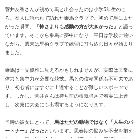
菅井友香さんが初めて馬と出会ったのは小学5年生のこ
ろ。友人に誘われて訪れた乗馬クラブで、初めて馬にまた
がった瞬間、
「怖さよりも感動の方が大きかった」
と語っ
ています。そこから乗馬に夢中になり、平日は学校に通い
ながら、週末は馬術クラブで練習に打ち込む日々が始まり
ました。
乗馬は一見優雅に見えるかもしれませんが、実際は非常に
体力と集中力が必要な競技。馬との信頼関係も不可欠であ
り、初心者にはすぐに上達することが難しいスポーツで
す。しかし、菅井さんは持ち前の根気強さで着実に上達
し、次第に大会にも出場するようになります。
当時の彼女にとって、
馬はただの動物ではなく「人生のパ
ートナー」だった
といいます。思春期の悩みや不安を抱え