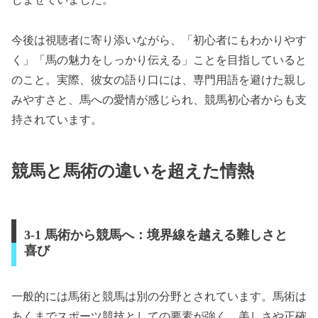
今後は視聴者に寄り添いながら、「初心者にもわかりやす
く」「馬の魅力をしっかり伝える」ことを目指していると
のこと。実際、彼女の語り口には、専門用語を避けた親し
みやすさと、馬への愛情が感じられ、競馬初心者からも支
持されています。
競馬と馬術の違いを超えた情熱
3-1 馬術から競馬へ：境界線を越える難しさと
喜び
一般的には馬術と競馬は別の分野とされています。馬術は
あくまでスポーツ競技としての要素が強く、美しさや正確