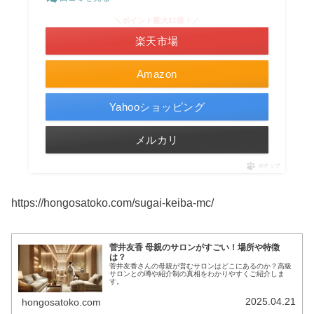
＼ポイント最大11倍！／
楽天市場
Amazon
Yahooショッピング
メルカリ
ポチップ
https://hongosatoko.com/sugai-keiba-mc/
菅井友香 母親のサロンがすごい！場所や特徴
は？
菅井友香さんの母親が営むサロンはどこにあるのか？高級
サロンとの噂や紹介制の真相をわかりやすくご紹介しま
す。
2025.04.21
hongosatoko.com