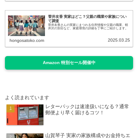
菅井友香 実家はどこ？父親の職業や家族につい
て調査
菅井友香さんの実家にまつわる住所情報や父親の職業、軽
井沢の別荘など、家庭環境の詳細を丁寧にご紹介します。
2025.03.25
hongosatoko.com
Amazon 特別セール開催中
よく読まれています
レターパックは速達扱いになる？通常
郵便より早く届けるコツ！
山賀琴子 実家の家族構成やお金持ちエ