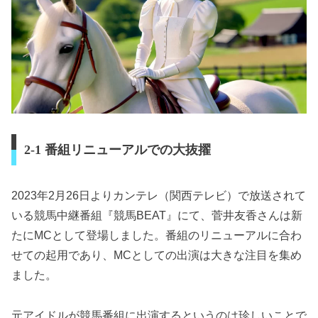
2-1 番組リニューアルでの大抜擢
2023年2月26日よりカンテレ（関西テレビ）で放送されて
いる競馬中継番組『競馬BEAT』にて、菅井友香さんは新
たにMCとして登場しました。番組のリニューアルに合わ
せての起用であり、MCとしての出演は大きな注目を集め
ました。
元アイドルが競馬番組に出演するというのは珍しいことで