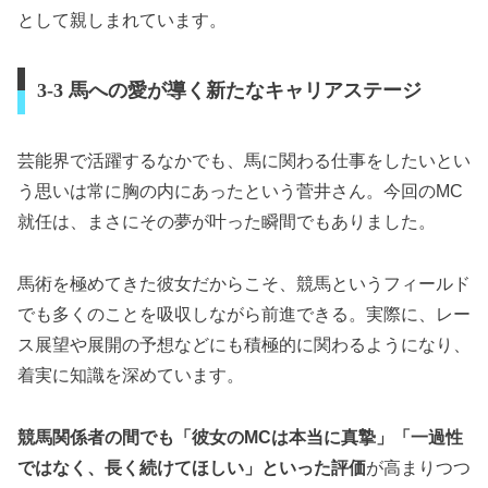
として親しまれています。
3-3 馬への愛が導く新たなキャリアステージ
芸能界で活躍するなかでも、馬に関わる仕事をしたいとい
う思いは常に胸の内にあったという菅井さん。今回のMC
就任は、まさにその夢が叶った瞬間でもありました。
馬術を極めてきた彼女だからこそ、競馬というフィールド
でも多くのことを吸収しながら前進できる。実際に、レー
ス展望や展開の予想などにも積極的に関わるようになり、
着実に知識を深めています。
競馬関係者の間でも「彼女のMCは本当に真摯」「一過性
ではなく、長く続けてほしい」といった評価
が高まりつつ