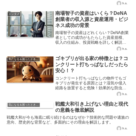
ます。
h.s.
南場智子の資産はいくら？DeNA
エンタメ
創業者の収入源と資産運用・ビジ
ネス成功の背景
南場智子の資産はどれくらい？DeNA創業
者としての成功がもたらした資産規模、
収入の仕組み、投資戦略を詳しく解説。
起業家としての成功の背景も紹介しま
h.s.
す。
ゴキブリが出る家の特徴とは？コ
気になる＆困ったときの知識
ンクリート打ちっぱなしだったら
安心！？
コンクリート打ちっぱなしの物件でもゴ
キブリが発生する原因とは？湿気や侵入
経路を放置すると危険！効果的な防虫対
策や駆除方法を詳しく解説します。
h.s.
戦艦大和引き上げない理由と現代
気になる＆困ったときの知識
の意義を徹底解説
戦艦大和が今も海底に眠り続けるのはなぜか？技術的な問題や遺族の
意向、歴史的な背景など、多面的にその理由を解説します。
h.s.