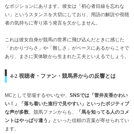
なポジションにあります。彼女は「初心者目線を忘れな
い」というスタンスを大切にしており、用語の解説や視聴
者の気持ちに寄り添う発言を欠かしません。
これは彼女自身が競馬の世界に飛び込んだときに感じた
「わかりづらさ」や「難しさ」がベースにあるからこそで
あり、まさに実体験から生まれた工夫といえるでしょう。
4-2 視聴者・ファン・競馬界からの反響とは
MCとして登場するやいなや、
SNSでは「菅井友香かわい
い！」「落ち着いた進行で見やすい」といったポジティブ
な声が多数
。競馬ファンからも、
「馬を知ってる人のコメ
ントはやっぱり違う」
といった信頼の言葉が寄せられてい
ます。