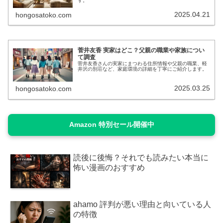
す。
2025.04.21
hongosatoko.com
菅井友香 実家はどこ？父親の職業や家族につい
て調査
菅井友香さんの実家にまつわる住所情報や父親の職業、軽
井沢の別荘など、家庭環境の詳細を丁寧にご紹介します。
2025.03.25
hongosatoko.com
Amazon 特別セール開催中
読後に後悔？それでも読みたい本当に
怖い漫画のおすすめ
ahamo 評判が悪い理由と向いている人
の特徴