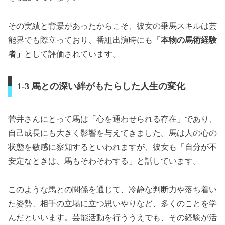
その実績と背景があったからこそ、彼女の乗馬スキルは芸
能界でも際立っており、番組出演時にも
「本物の馬術経験
者」
として評価されています。
1-3 馬との深い絆がもたらした人生の変化
菅井さんにとって馬は「心を通わせられる存在」であり、
自己成長にも大きく影響を与えてきました。馬は人の心の
状態を敏感に察知するといわれますが、彼女も「自分が不
安定なときは、馬もそわそわする」と話しています。
このような馬との関係を通じて、冷静な判断力や落ち着い
た姿勢、相手の立場に立つ思いやりなど、多くのことを学
んだといいます。芸能活動を行ううえでも、その経験が活