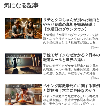
気になる記事
リチとクロちゃんが別れた理由と
エンタメ
やらせ疑惑の真相を徹底解説！
【水曜日のダウンタウン】
人気番組『水曜日のダウンタウン』で話
題となったリチさんとクロちゃんの別れ
の本当の理由とは？視聴者が気になるや
らせ疑惑の真相と現在の2人の関係性を詳
h.s.
しく解説します。
手錠モザイクなぜかかる？日本の
気になる＆困ったときの知識
報道ルールと世界の違い
手錠にモザイクがかかる理由とは？日本
の報道ルールや法律、歴史的背景、海外
との違いを解説。手錠モザイクの賛否や
今後の課題についても詳しく紹介しま
h.s.
す。
ペヤング獄激辛死亡に関する事例
気になる＆困ったときの知識
と対処法｜本当に危険なのか？
ペヤング獄激辛で死亡するという噂の真
相を徹底解説。後遺症や体調不良の実
例、安全な食べ方まで詳しく紹介してい