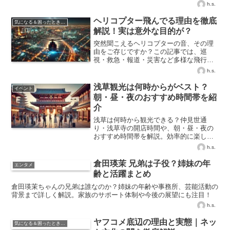
を徹底解説し、本当の評価を探ります。
h.s.
ヘリコプター飛んでる理由を徹底
気になる＆困ったときの知識
解説！実は意外な目的が？
突然聞こえるヘリコプターの音、その理
由をご存じですか？この記事では、巡
視・救急・報道・災害など多様な飛行目
的とその背景を詳しくご紹介します。
h.s.
浅草観光は何時からがベスト？
イベント
朝・昼・夜のおすすめ時間帯を紹
介
浅草は何時から観光できる？仲見世通
り・浅草寺の開店時間や、朝・昼・夜の
おすすめ時間帯を解説。効率的に楽しむ
旅行プランも紹介！
h.s.
倉田瑛茉 兄弟は子役？姉妹の年
エンタメ
齢と活躍まとめ
倉田瑛茉ちゃんの兄弟は誰なのか？姉妹の年齢や事務所、芸能活動の
背景まで詳しく解説。家族のサポート体制や今後の展望にも注目！
h.s.
ヤフコメ底辺の理由と実態｜ネッ
気になる＆困ったときの知識