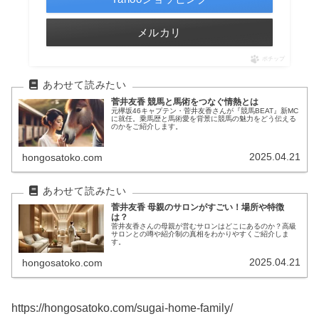
メルカリ
ポチップ
菅井友香 競馬と馬術をつなぐ情熱とは
元欅坂46キャプテン・菅井友香さんが『競馬BEAT』新MC
に就任。乗馬歴と馬術愛を背景に競馬の魅力をどう伝える
のかをご紹介します。
2025.04.21
hongosatoko.com
菅井友香 母親のサロンがすごい！場所や特徴
は？
菅井友香さんの母親が営むサロンはどこにあるのか？高級
サロンとの噂や紹介制の真相をわかりやすくご紹介しま
す。
2025.04.21
hongosatoko.com
https://hongosatoko.com/sugai-home-family/