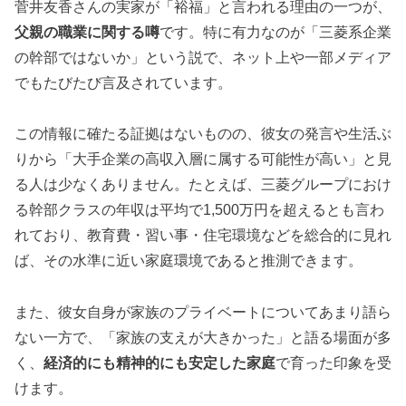
菅井友香さんの実家が「裕福」と言われる理由の一つが、
父親の職業に関する噂
です。特に有力なのが「三菱系企業
の幹部ではないか」という説で、ネット上や一部メディア
でもたびたび言及されています。
この情報に確たる証拠はないものの、彼女の発言や生活ぶ
りから「大手企業の高収入層に属する可能性が高い」と見
る人は少なくありません。たとえば、三菱グループにおけ
る幹部クラスの年収は平均で1,500万円を超えるとも言わ
れており、教育費・習い事・住宅環境などを総合的に見れ
ば、その水準に近い家庭環境であると推測できます。
また、彼女自身が家族のプライベートについてあまり語ら
ない一方で、「家族の支えが大きかった」と語る場面が多
く、
経済的にも精神的にも安定した家庭
で育った印象を受
けます。