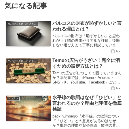
気になる記事
バルコスの財布が恥ずかしいと言
気になる＆困ったときの知識
われる理由とは？
バルコスの財布は「恥ずかしい」と思わ
れがち？噂の理由やリアルな評価、後悔
しない選び方まで丁寧に解説していま
す。
h.s.
Temuの広告がうざい！完全に消
気になる＆困ったときの知識
すための設定方法とは？
Temuの広告がしつこくて困っていません
か？本記事では、iPhone・Android・
SNS（X、YouTube、Facebook）ごとの
効果的な広告非表示の方法を解説。簡単
h.s.
な設定でTemuの広告を減らしましょう。
水平線の歌詞はなぜ「ひどい」と
エンタメ
言われるのか？理由と評価を徹底
検証
back numberの『水平線』の歌詞につい
て「ひどい」との意見があるのはなぜ
か？批判の理由や賛否両論、歌詞の背景