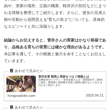
由や、実家の場所、父親の職業、軽井沢の別荘などにまつ
わる情報を整理してご紹介します。さらに、彼女の兄弟人
柄や言動から垣間見える“育ちの良さ”についても、具体的
なエピソードと共に深掘りします。
結論からお伝えすると、菅井さんの実家はかなり裕福であ
り、品格ある育ちの背景には確かな理由があるようです。
本記事を通して、その根拠と魅力を余すことなくお伝えし
ていきます。
菅井友香 競馬と馬術をつなぐ情熱とは
元欅坂46キャプテン・菅井友香さんが『競馬BEAT』新MC
に就任。乗馬歴と馬術愛を背景に競馬の魅力をどう伝える
のかをご紹介します。
2025.04.21
hongosatoko.com