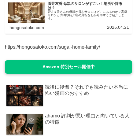
菅井友香 母親のサロンがすごい！場所や特徴
は？
菅井友香さんの母親が営むサロンはどこにあるのか？高級
サロンとの噂や紹介制の真相をわかりやすくご紹介しま
す。
2025.04.21
hongosatoko.com
https://hongosatoko.com/sugai-home-family/
Amazon 特別セール開催中
読後に後悔？それでも読みたい本当に
怖い漫画のおすすめ
ahamo 評判が悪い理由と向いている人
の特徴