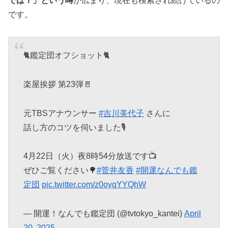
では？」という噂
が広まり、現在も検索され続けているの
です。
🐈鑑定団オフショット🐈
楽屋挨拶 第23弾🚪
元TBSアナウンサー
#吉川美代子
さんに
話し方のコツを伺いました🎙️
4月22日（火）夜8時54分放送です📺
ぜひご覧ください🌳
#菅井友香
#開運なんでも鑑
定団
pic.twitter.com/z0oyqYYQhW
— 開運！なんでも鑑定団 (@tvtokyo_kantei)
April
20, 2025