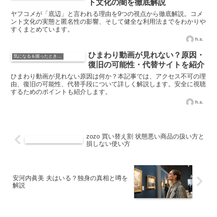
ト文化の闇を徹底解説
ヤフコメが「底辺」と言われる理由を9つの視点から徹底解説。コメ
ント文化の実態と匿名性の影響、そして健全な利用法までをわかりや
すくまとめています。
h.s.
ひまわり動画が見れない？原因・
気になる＆困ったときの知識
復旧の可能性・代替サイトを紹介
ひまわり動画が見れない原因は何か？本記事では、アクセス不可の理
由、復旧の可能性、代替手段について詳しく解説します。安全に視聴
するためのポイントも紹介します。
h.s.
zozo 買い替え割 状態悪い商品の扱い方と
損しない使い方
安河内眞美 夫はいる？独身の真相と噂を
解説