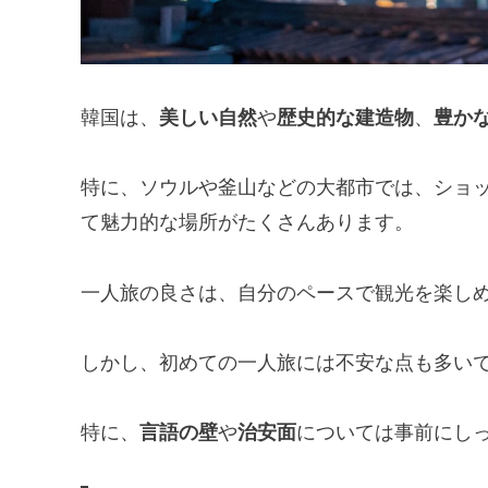
韓国は、
美しい自然
や
歴史的な建造物
、
豊か
特に、ソウルや釜山などの大都市では、ショ
て魅力的な場所がたくさんあります。
一人旅の良さは、自分のペースで観光を楽し
しかし、初めての一人旅には不安な点も多い
特に、
言語の壁
や
治安面
については事前にし