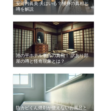
安河内眞美 夫はいる？独身の真相と
噂を解説
池の平ホテル事件の真相！ 訳あり部
屋の噂と怪奇現象とは？
防カビくん煙剤が使えないお風呂と