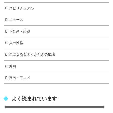
スピリチュアル
ニュース
不動産・建築
人の性格
気になる＆困ったときの知識
沖縄
漫画・アニメ
レターパックは速達扱いになる？通常郵便よ
よく読まれています
り早く届けるコツ！
山賀琴子 実家の家族構成やお金持ちエピソー
ドを徹底解説
星蘭ひとみ家系図｜父親の職業や出光興産と