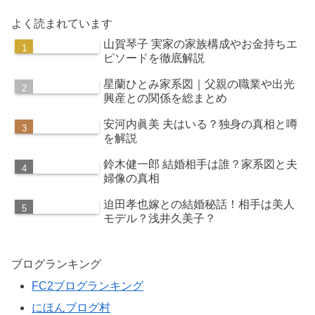
よく読まれています
山賀琴子 実家の家族構成やお金持ちエ
ピソードを徹底解説
星蘭ひとみ家系図｜父親の職業や出光
興産との関係を総まとめ
安河内眞美 夫はいる？独身の真相と噂
を解説
鈴木健一郎 結婚相手は誰？家系図と夫
婦像の真相
迫田孝也嫁との結婚秘話！相手は美人
モデル？浅井久美子？
ブログランキング
FC2ブログランキング
にほんブログ村