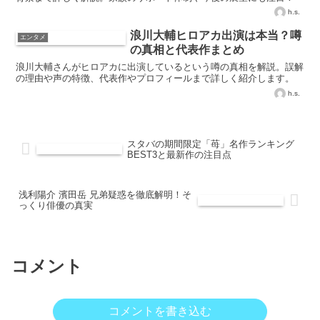
h.s.
浪川大輔ヒロアカ出演は本当？噂
エンタメ
の真相と代表作まとめ
浪川大輔さんがヒロアカに出演しているという噂の真相を解説。誤解
の理由や声の特徴、代表作やプロフィールまで詳しく紹介します。
h.s.
スタバの期間限定「苺」名作ランキング
BEST3と最新作の注目点
浅利陽介 濱田岳 兄弟疑惑を徹底解明！そ
っくり俳優の真実
コメント
コメントを書き込む