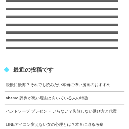
の関係を総まとめ
安河内眞美 夫はいる？独身の真相と噂を解説
池の平ホテル事件の真相！ 訳あり部屋の噂と
怪奇現象とは？
防カビくん煙剤が使えないお風呂とは？注意
すべき浴室の特徴
キャンテとは？建築で使われる片持ち構造を
少しオタクな徹底解説
鈴木健一郎 結婚相手は誰？家系図と夫婦像の
真相
最近の投稿です
読後に後悔？それでも読みたい本当に怖い漫画のおすすめ
ahamo 評判が悪い理由と向いている人の特徴
ハンドソープ プレゼント いらない？失敗しない選び方と代案
LINEアイコン変えない女の心理とは？本音に迫る考察