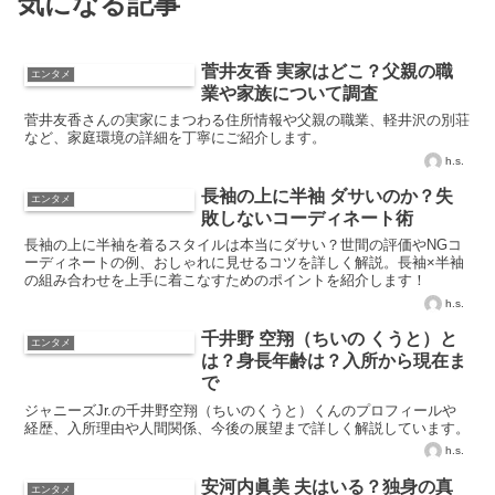
気になる記事
菅井友香 実家はどこ？父親の職
エンタメ
業や家族について調査
菅井友香さんの実家にまつわる住所情報や父親の職業、軽井沢の別荘
など、家庭環境の詳細を丁寧にご紹介します。
h.s.
長袖の上に半袖 ダサいのか？失
エンタメ
敗しないコーディネート術
長袖の上に半袖を着るスタイルは本当にダサい？世間の評価やNGコ
ーディネートの例、おしゃれに見せるコツを詳しく解説。長袖×半袖
の組み合わせを上手に着こなすためのポイントを紹介します！
h.s.
千井野 空翔（ちいの くうと）と
エンタメ
は？身長年齢は？入所から現在ま
で
ジャニーズJr.の千井野空翔（ちいのくうと）くんのプロフィールや
経歴、入所理由や人間関係、今後の展望まで詳しく解説しています。
h.s.
安河内眞美 夫はいる？独身の真
エンタメ