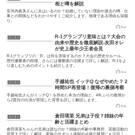
相と噂を解説
安河内眞美さんに夫はいるのか？結婚していない理由や過去の噂、仕
事との関係などをわかりやすくご紹介します。独身である理由も深掘
り。
h.s.
R-1グランプリ意味とは？大会の
エンタメ
由来や歴史を徹底解説-友田オレ
が史上最年少王者会見
R-1グランプリの「R」は何を意味するのか？大会の歴史やルール、
歴代優勝者の特徴、さらには優勝後の活躍まで詳しく解説。R-1をよ
り楽しむためのポイントも紹介します。
h.s.
手越祐也 イッテQ なぜやめた？ 2
エンタメ
時間SP再登場！復帰の裏側考察
手越祐也さんがイッテQ！を辞めた本当の理由と、4年ぶりの復帰か
ら2度目の出演が実現した背景を詳しく解説します。
h.s.
倉田瑛茉 兄弟は子役？姉妹の年
エンタメ
齢と活躍まとめ
倉田瑛茉ちゃんの兄弟は誰なのか？姉妹の年齢や事務所、芸能活動の
背景まで詳しく解説。家族のサポート体制や今後の展望にも注目！