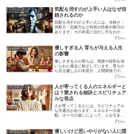
気配を消すのが上手い人はなぜ信
スピリチュアル
頼されるのか
気配を消すのが上手い人には、冷静さ・
洞察力・忍耐力など特有の性格や能力が
あります。その本質と活かし方をわかり
やすく解説します。
h.s.
優しすぎる人 育ちが与える人生
スピリチュアル
の影響
優しすぎる人の育ちは、我慢や役割を強
いられた過去に根ざしています。育ちか
ら見る優しさの本質や、人間関係での課
題を丁寧に解説します。
h.s.
人が寄ってくる人のエネルギーと
スピリチュアル
は？愛される秘訣とスピリチュア
ルな視点
人が寄ってくる人には、スピリチュアル
な共通点があります。エネルギーや波
動、オーラの違いによって、人を引き寄
せる仕組みを解説。あなたも今日から人
h.s.
が集まる魅力的な存在になれる方法を紹
介します。
優しいけど思いやりがない人に隠
スピリチュアル