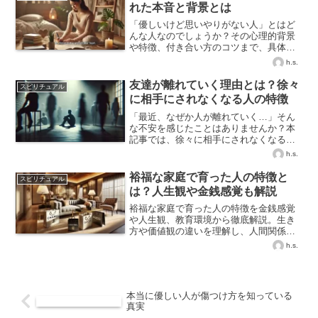
れた本音と背景とは
「優しいけど思いやりがない人」とはど
んな人なのでしょうか？その心理的背景
や特徴、付き合い方のコツまで、具体例
を交えてわかりやすく解説します。
h.s.
友達が離れていく理由とは？徐々
スピリチュアル
に相手にされなくなる人の特徴
「最近、なぜか人が離れていく…」そん
な不安を感じたことはありませんか？本
記事では、徐々に相手にされなくなる原
因や特徴を解説し、信頼を取り戻す具体
h.s.
的な改善策を紹介します。
裕福な家庭で育った人の特徴と
スピリチュアル
は？人生観や金銭感覚も解説
裕福な家庭で育った人の特徴を金銭感覚
や人生観、教育環境から徹底解説。生き
方や価値観の違いを理解し、人間関係や
自己成長に役立てましょう。
h.s.
本当に優しい人が傷つけ方を知っている
真実