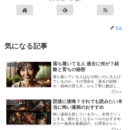
h.s.
気になる記事
落ち着いてる人 過去に何が？経
スピリチュアル
験と育ちの秘密
落ち着いている人はなぜ若いのに大人び
ているのか。その理由を「過去の経験」
や「精神の育ち方」から丁寧に解説しま
す。特徴や見極め方も紹介。
h.s.
読後に後悔？それでも読みたい本
エンタメ
当に怖い漫画のおすすめ
怖い漫画を探している方へ。本気でゾッ
とする、眠れなくなるレベルのおすすめ
ホラー漫画を厳選紹介。心理系からトラ
ウマ級まで幅広く解説します。
h.s.