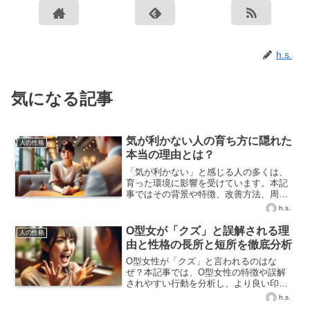
h.s.
気になる記事
気が利かない人の育ち方に隠れた
人の性格
本当の理由とは？
「気が利かない」と感じる人の多くは、
育った環境に影響を受けています。本記
事ではその背景や特徴、改善方法、周囲
のサポート方法まで丁寧にご紹介しま
h.s.
す。
O型女が「クズ」と誤解される理
人の性格
由と性格の長所と短所を徹底分析
O型女性が「クズ」と言われるのはな
ぜ？本記事では、O型女性の特徴や誤解
されやすい行動を分析し、より良い印象
を与える方法を紹介します。
h.s.