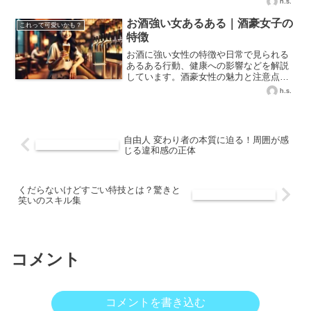
h.s.
お酒強い女あるある｜酒豪女子の
これって可愛いかも？
特徴
お酒に強い女性の特徴や日常で見られる
あるある行動、健康への影響などを解説
しています。酒豪女性の魅力と注意点を
知りたい方へ。
h.s.
自由人 変わり者の本質に迫る！周囲が感
じる違和感の正体
くだらないけどすごい特技とは？驚きと
笑いのスキル集
コメント
コメントを書き込む