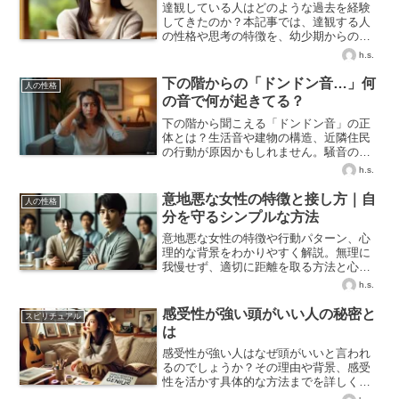
達観している人はどのような過去を経験
してきたのか？本記事では、達観する人
の性格や思考の特徴を、幼少期からの経
験とともに詳しく解説します。
h.s.
下の階からの「ドンドン音…」何
人の性格
の音で何が起きてる？
下の階から聞こえる「ドンドン音」の正
体とは？生活音や建物の構造、近隣住民
の行動が原因かもしれません。騒音の主
な原因と対策、トラブルを避ける方法を
h.s.
詳しく解説します。
意地悪な女性の特徴と接し方｜自
人の性格
分を守るシンプルな方法
意地悪な女性の特徴や行動パターン、心
理的な背景をわかりやすく解説。無理に
我慢せず、適切に距離を取る方法と心の
ケアまで丁寧にご紹介します。
h.s.
感受性が強い頭がいい人の秘密と
スピリチュアル
は
感受性が強い人はなぜ頭がいいと言われ
るのでしょうか？その理由や背景、感受
性を活かす具体的な方法までを詳しくご
紹介します。