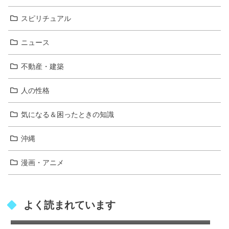
スピリチュアル
ニュース
不動産・建築
人の性格
気になる＆困ったときの知識
沖縄
漫画・アニメ
レターパックは速達扱いになる？通常郵便よ
よく読まれています
り早く届けるコツ！
山賀琴子 実家の家族構成やお金持ちエピソー
ドを徹底解説
星蘭ひとみ家系図｜父親の職業や出光興産と