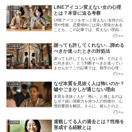
LINEアイコン変えない女の心理
人の性格
とは？本音に迫る考察
LINEアイコンをずっと変えない女性の心
理や性格、恋愛傾向には深い意味がある
ことも。この記事では、変えない理由や
他の女性との違いをわかりやすく解説し
h.s.
ています。
謝っても許してくれない…諦める
人の性格
べきか迷ったときの対処法
謝っても許してもらえない時、どのよう
に向き合い、どう判断すべきか迷ってい
ませんか？この記事では、相手の心理と
対処法、そして諦めるかどうかの見極め
h.s.
方まで丁寧に解説します。
なぜ本質を見抜く人は怖いのか？
人の性格
嘘やごまかしが通じない理由
本質を見抜く人が「怖い」と感じるのは
なぜ？鋭い洞察力を持つ人の特徴や、心
理的要因を解説。さらに、彼らとの上手
な付き合い方や本質を見抜く力を鍛える
h.s.
方法も紹介します。
達観してる人の過去とは？性格を
人の性格
形成する経験とは