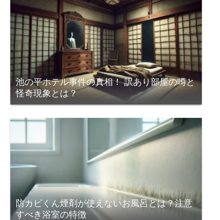
池の平ホテル事件の真相！ 訳あり部屋の噂と
怪奇現象とは？
防カビくん煙剤が使えないお風呂とは？注意
すべき浴室の特徴
キャンテとは？建築で使われる片持ち構造を