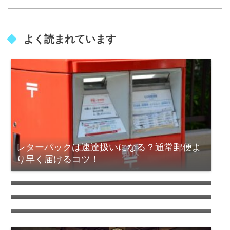
よく読まれています
レターパックは速達扱いになる？通常郵便よ
り早く届けるコツ！
山賀琴子 実家の家族構成やお金持ちエピソー
ドを徹底解説
星蘭ひとみ家系図｜父親の職業や出光興産と
の関係を総まとめ
安河内眞美 夫はいる？独身の真相と噂を解説