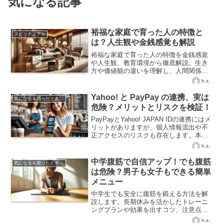
気になる記事
裕福な家庭で育った人の特徴と
スピリチュアル
は？人生観や金銭感覚も解説
裕福な家庭で育った人の特徴を金銭感覚
や人生観、教育環境から徹底解説。生き
方や価値観の違いを理解し、人間関係や
自己成長に役立てましょう。
h.s.
Yahoo! と PayPay の連携、実は
気になる＆困ったときの知識
危険？メリットとリスクを検証！
PayPayとYahoo! JAPAN IDの連携にはメ
リットがありますが、個人情報流出や不
正アクセスのリスクも存在します。本記
事では、連携の危険性や安全対策、解除
h.s.
方法まで詳しく解説。連携を迷っている
方はぜひ参考にしてください！
中学腹筋で自信アップ！でも腹筋
気になる＆困ったときの知識
は危険？男子も女子もできる簡単
メニュー
中学生でも安全に腹筋を鍛える方法を解
説します。長期休みを活かしたトレーニ
ングプランや効果を出すコツ、注意点ま
で網羅しています。
h.s.