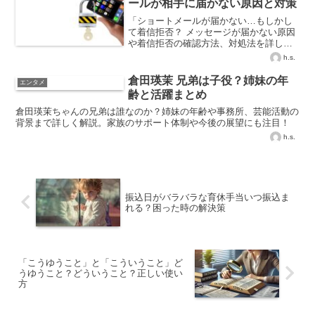
ールが相手に届かない原因と対策
「ショートメールが届かない…もしかし
て着信拒否？ メッセージが届かない原因
や着信拒否の確認方法、対処法を詳しく
解説。適切な対応で相手に届く可能性を
h.s.
高めましょう。」
倉田瑛茉 兄弟は子役？姉妹の年
エンタメ
齢と活躍まとめ
倉田瑛茉ちゃんの兄弟は誰なのか？姉妹の年齢や事務所、芸能活動の
背景まで詳しく解説。家族のサポート体制や今後の展望にも注目！
h.s.
振込日がバラバラな育休手当いつ振込ま
れる？困った時の解決策
「こうゆうこと」と「こういうこと」ど
うゆうこと？どういうこと？正しい使い
方