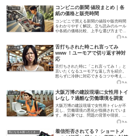
コンビニの新聞 値段まとめ｜各
ニュース
紙の価格と販売時間
コンビニで買える新聞の値段や販売時間
をわかりやすく解説。立ち読みのルール
や各紙の価格比較、上手な選び方まで丁
寧にご紹介します。
h.s.
舌打ちされた時これ言ってみ
人の性格
www ！ユーモアで切り返す神対
応
舌打ちされた時に「これ言ってみ！」と
言いたくなるユーモアな返し方を紹介。
怒らずに冷静に対応できるコツや考え方
も解説します。
h.s.
大阪万博の建設現場に女性用トイ
ニュース
レなし？過酷な労働環境を調査
大阪万博の建設現場で女性用トイレが不
足し、労働環境の悪化が指摘されていま
す。本記事では、問題の背景や現状、改
善策について詳しく解説します。
h.s.
着信拒否されてる？ ショートメ
気になる＆困ったときの知識