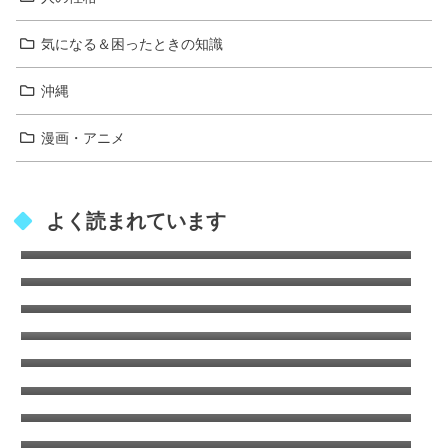
気になる＆困ったときの知識
沖縄
漫画・アニメ
レターパックは速達扱いになる？通常郵便よ
よく読まれています
り早く届けるコツ！
山賀琴子 実家の家族構成やお金持ちエピソー
ドを徹底解説
星蘭ひとみ家系図｜父親の職業や出光興産と
の関係を総まとめ
安河内眞美 夫はいる？独身の真相と噂を解説
池の平ホテル事件の真相！ 訳あり部屋の噂と
怪奇現象とは？
キャンテとは？建築で使われる片持ち構造を
少しオタクな徹底解説
防カビくん煙剤が使えないお風呂とは？注意
すべき浴室の特徴
鈴木健一郎 結婚相手は誰？家系図と夫婦像の
真相