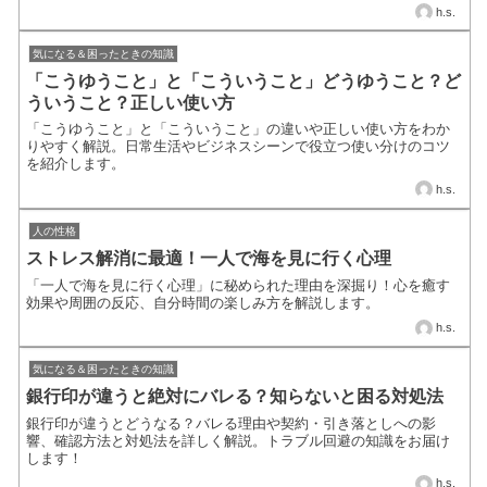
h.s.
気になる＆困ったときの知識
「こうゆうこと」と「こういうこと」どうゆうこと？ど
ういうこと？正しい使い方
「こうゆうこと」と「こういうこと」の違いや正しい使い方をわか
りやすく解説。日常生活やビジネスシーンで役立つ使い分けのコツ
を紹介します。
h.s.
人の性格
ストレス解消に最適！一人で海を見に行く心理
「一人で海を見に行く心理」に秘められた理由を深掘り！心を癒す
効果や周囲の反応、自分時間の楽しみ方を解説します。
h.s.
気になる＆困ったときの知識
銀行印が違うと絶対にバレる？知らないと困る対処法
銀行印が違うとどうなる？バレる理由や契約・引き落としへの影
響、確認方法と対処法を詳しく解説。トラブル回避の知識をお届け
します！
h.s.