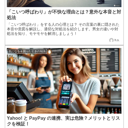
「こいつ呼ばわり」が不快な理由とは？意外な本音と対
処法
「こいつ呼ばわり」をする人の心理とは？ その言葉の裏に隠された
本音や意図を解説し、適切な対処法を紹介します。男女の違いや対
処法を知り、モヤモヤを解消しましょう！
h.s.
気になる＆困ったときの知識
Yahoo! と PayPay の連携、実は危険？メリットとリス
クを検証！