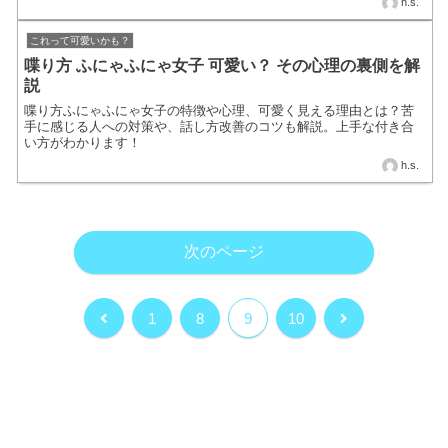
h.s.
これって可愛いかも？
喋り方 ふにゃふにゃ女子 可愛い？ その心理の裏側を解
説
喋り方ふにゃふにゃ女子の特徴や心理、可愛く見える理由とは？苦
手に感じる人への対策や、話し方改善のコツも解説。上手な付き合
い方がわかります！
h.s.
次のページ
前
次
1
8
9
10
へ
へ