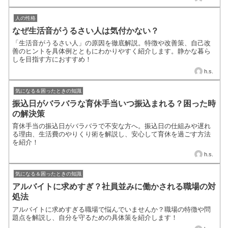
人の性格
なぜ生活音がうるさい人は気付かない？
「生活音がうるさい人」の原因を徹底解説。特徴や改善策、自己改
善のヒントを具体例とともにわかりやすく紹介します。静かな暮ら
しを目指す方におすすめ！
h.s.
気になる＆困ったときの知識
振込日がバラバラな育休手当いつ振込まれる？困った時
の解決策
育休手当の振込日がバラバラで不安な方へ。振込日の仕組みや遅れ
る理由、生活費のやりくり術を解説し、安心して育休を過ごす方法
を紹介！
h.s.
気になる＆困ったときの知識
アルバイトに求めすぎ？社員並みに働かされる職場の対
処法
アルバイトに求めすぎる職場で悩んでいませんか？職場の特徴や問
題点を解説し、自分を守るための具体策を紹介します！