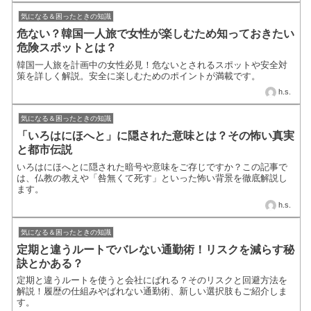
気になる＆困ったときの知識
危ない？韓国一人旅で女性が楽しむため知っておきたい
危険スポットとは？
韓国一人旅を計画中の女性必見！危ないとされるスポットや安全対
策を詳しく解説。安全に楽しむためのポイントが満載です。
h.s.
気になる＆困ったときの知識
「いろはにほへと」に隠された意味とは？その怖い真実
と都市伝説
いろはにほへとに隠された暗号や意味をご存じですか？この記事で
は、仏教の教えや「咎無くて死す」といった怖い背景を徹底解説し
ます。
h.s.
気になる＆困ったときの知識
定期と違うルートでバレない通勤術！リスクを減らす秘
訣とかある？
定期と違うルートを使うと会社にばれる？そのリスクと回避方法を
解説！履歴の仕組みやばれない通勤術、新しい選択肢もご紹介しま
す。