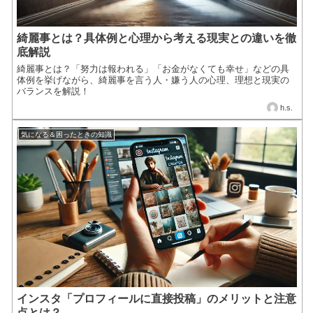
綺麗事とは？具体例と心理から考える現実との違いを徹
底解説
綺麗事とは？「努力は報われる」「お金がなくても幸せ」などの具
体例を挙げながら、綺麗事を言う人・嫌う人の心理、理想と現実の
バランスを解説！
h.s.
気になる＆困ったときの知識
インスタ「プロフィールに直接投稿」のメリットと注意
点とは？