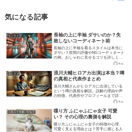
気になる記事
長袖の上に半袖 ダサいのか？失
エンタメ
敗しないコーディネート術
長袖の上に半袖を着るスタイルは本当に
ダサい？世間の評価やNGコーディネート
の例、おしゃれに見せるコツを詳しく解
説。長袖×半袖の組み合わせを上手に着こ
h.s.
なすためのポイントを紹介します！
浪川大輔ヒロアカ出演は本当？噂
エンタメ
の真相と代表作まとめ
浪川大輔さんがヒロアカに出演している
という噂の真相を解説。誤解の理由や声
の特徴、代表作やプロフィールまで詳し
く紹介します。
h.s.
喋り方 ふにゃふにゃ女子 可愛
これって可愛いかも？
い？ その心理の裏側を解説
喋り方ふにゃふにゃ女子の特徴や心理、
可愛く見える理由とは？苦手に感じる人