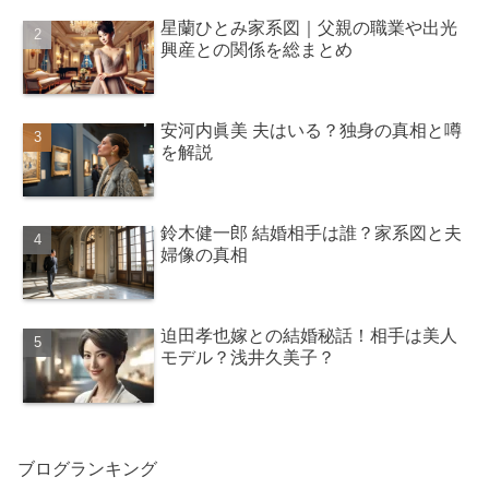
星蘭ひとみ家系図｜父親の職業や出光
興産との関係を総まとめ
安河内眞美 夫はいる？独身の真相と噂
を解説
鈴木健一郎 結婚相手は誰？家系図と夫
婦像の真相
迫田孝也嫁との結婚秘話！相手は美人
モデル？浅井久美子？
ブログランキング