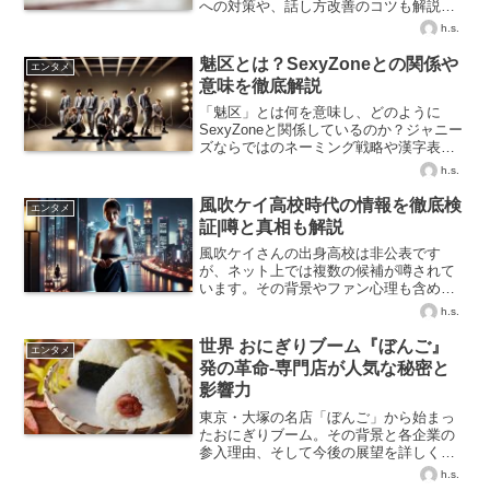
への対策や、話し方改善のコツも解説。
上手な付き合い方がわかります！
h.s.
魅区とは？SexyZoneとの関係や
エンタメ
意味を徹底解説
「魅区」とは何を意味し、どのように
SexyZoneと関係しているのか？ジャニー
ズならではのネーミング戦略や漢字表記
の背景についてわかりやすくご紹介しま
h.s.
す。
風吹ケイ高校時代の情報を徹底検
エンタメ
証|噂と真相も解説
風吹ケイさんの出身高校は非公表です
が、ネット上では複数の候補が噂されて
います。その背景やファン心理も含めて
丁寧に解説します。
h.s.
世界 おにぎりブーム『ぼんご』
エンタメ
発の革命-専門店が人気な秘密と
影響力
東京・大塚の名店「ぼんご」から始まっ
たおにぎりブーム。その背景と各企業の
参入理由、そして今後の展望を詳しく解
説します。
h.s.