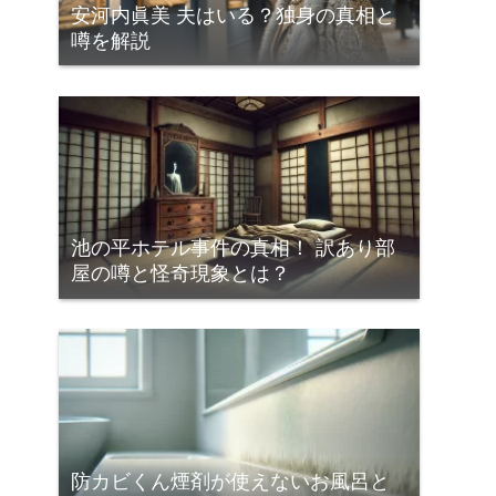
安河内眞美 夫はいる？独身の真相と
噂を解説
池の平ホテル事件の真相！ 訳あり部
屋の噂と怪奇現象とは？
防カビくん煙剤が使えないお風呂と